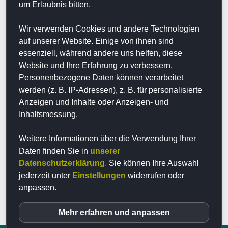
Sie darf nicht angewendet werden bei:
um Erlaubnis bitten.
- akutem Asthma bronchiale (also direkt im Anfall)
Wir verwenden Cookies und andere Technologien
- akutem Herzinfarkt
auf unserer Website. Einige von ihnen sind
- pathologischer Bradykardie (dauerhafte Pulswerte
essenziell, während andere uns helfen, diese
unter 50 / Min.)
Website und Ihre Erfahrung zu verbessern.
- Morbus Parkinson
Personenbezogene Daten können verarbeitet
Kontraindikation:
werden (z. B. IP-Adressen), z. B. für personalisierte
Anzeigen und Inhalte oder Anzeigen- und
- Schwangerschaft
Inhaltsmessung.
- Kindern (bei hyperaktiven Kindern evtl. reduzierte
Menge)
Weitere Informationen über die Verwendung Ihrer
Daten finden Sie in
unserer
Datenschutzerklärung
.
Sie können Ihre Auswahl
Anfrage senden
jederzeit unter
Einstellungen
widerrufen oder
anpassen.
Mehr erfahren und anpassen
inCMS