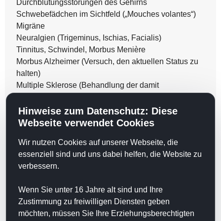
Durchblutungsstörungen des Gehirns
Schwebefädchen im Sichtfeld („Mouches volantes“)
Migräne
Neuralgien (Trigeminus, Ischias, Facialis)
Tinnitus, Schwindel, Morbus Menière
Morbus Alzheimer (Versuch, den aktuellen Status zu
halten)
Multiple Sklerose (Behandlung der damit
verbundenen psych. Schwierigkeiten)
zu hohem oder zu niedrigem Blutdruck
Hinweise zum Datenschutz: Diese
übermäßigem Schwitzen
Webseite verwendet Cookies
depressiven Zuständen, unklaren Schlafstörungen
Wir nutzen Cookies auf unserer Webseite, die
Potenzstörungen (unterstützend)
essenziell sind und uns dabei helfen, die Website zu
Wechseljahrsbeschwerden (unterstützend)
verbessern.
Durchblutungsstörungen der Extremitäten
Asthma bronchiale (nicht im akuten Anfall!)
Wenn Sie unter 16 Jahre alt sind und Ihre
Myasthenia gravis oder ALS
Zustimmung zu freiwilligen Diensten geben
Restless-legs-Syndrom
möchten, müssen Sie Ihre Erziehungsberechtigten