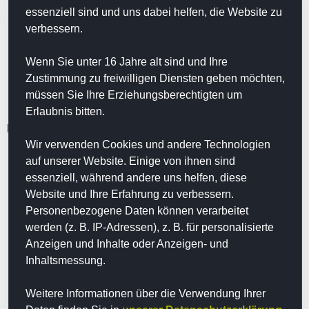
essenziell sind und uns dabei helfen, die Website zu
Tiefen-Einblick:
Analyse von Zellstoffwechsel,
verbessern.
Organbelastungen und Unverträglichkeiten.
Ganzheitliche Lösung:
Sie erhalten einen detaillierten
Wenn Sie unter 16 Jahre alt sind und Ihre
Therapieplan basierend auf Ihren individuellen Werten.
Zustimmung zu freiwilligen Diensten geben möchten,
müssen Sie Ihre Erziehungsberechtigten um
Erlaubnis bitten.
Besonders geeignet für:
Wir verwenden Cookies und andere Technologien
Verlaufs-Kontrollen bestehender Therapien.
auf unserer Website. Einige von ihnen sind
essenziell, während andere uns helfen, diese
Patienten mit langem Anfahrtsweg.
Website und Ihre Erfahrung zu verbessern.
Umfassende Ursachensuche bei chronischer
Personenbezogene Daten können verarbeitet
Erschöpfung.
werden (z. B. IP-Adressen), z. B. für personalisierte
Anzeigen und Inhalte oder Anzeigen- und
Inhaltsmessung.
Weitere Informationen über die Verwendung Ihrer