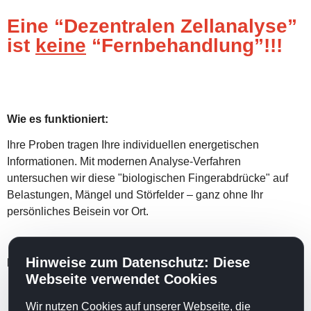
Eine “Dezentralen Zellanalyse”
ist
keine
“Fernbehandlung”!!!
Wie es funktioniert:
Ihre Proben tragen Ihre individuellen energetischen
Informationen. Mit modernen Analyse-Verfahren
untersuchen wir diese "biologischen Fingerabdrücke" auf
Belastungen, Mängel und Störfelder – ganz ohne Ihr
persönliches Beisein vor Ort.
Hinweise zum Datenschutz: Diese
Ihre Vorteile:
Webseite verwendet Cookies
Flexibel & Stressfrei:
Probenabgabe bequem von zu
Hause oder kurz in der Praxis.
Wir nutzen Cookies auf unserer Webseite, die