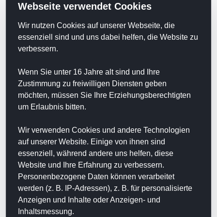
Webseite verwendet Cookies
engmaschig kontrollieren. Auch für Patienten
schweren Erkrankungen und einem schlechten
Wir nutzen Cookies auf unserer Webseite, die
allgemeinen Gesundheitszustand gilt die
essenziell sind und uns dabei helfen, die Website zu
Empfehlung, medizinische Kontrolluntersuchungen
verbessern.
vor und während der Anwendung wahrzunehmen.
Herzschrittmacher, implantierte Defibrillatoren oder
Wenn Sie unter 16 Jahre alt sind und Ihre
metallische Implantate wie OP-Schrauben oder -
Zustimmung zu freiwilligen Diensten geben
Platten sind kein Hinderungsgrund für die
möchten, müssen Sie Ihre Erziehungsberechtigten
Anwendung der Physikalischen Gefäßtherapie.
um Erlaubnis bitten.
Das elektromagnetische Feld, das von den speziellen
Therapiegeräten erzeugt wird, kann, wie
Wir verwenden Cookies und andere Technologien
verschiedene Gutachten bestätigen, keine Störungen
auf unserer Website. Einige von ihnen sind
verursachen.
essenziell, während andere uns helfen, diese
Website und Ihre Erfahrung zu verbessern.
Wichtig für alle Anwender ist: Wenn während oder
Personenbezogene Daten können verarbeitet
nach der Physikalischen Gefäßtherapie unklare
werden (z. B. IP-Adressen), z. B. für personalisierte
Beschwerden auftreten, sollte immer ein Arzt
Anzeigen und Inhalte oder Anzeigen- und
konsultiert werden. Ein mögliches leichtes
Inhaltsmessung.
Wärmegefühl oder Kribbeln während der